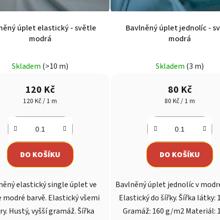
něný úplet elastický - světle
Bavlněný úplet jednolíc - s
modrá
modrá
Průměrné
Skladem
(>10 m)
Skladem
(3 m)
hodnocení
produktu
120 Kč
80 Kč
je
Měrná
Měrná
120 Kč / 1 m
80 Kč / 1 m
cena:
cena:
5,0
z
5
hvězdiček.
DO KOŠÍKU
DO KOŠÍKU
něný elastický single úplet ve
Bavlněný úplet jednolíc v modr
e modré barvě. Elastický všemi
Elastický do šířky. Šířka látky:
y. Hustý, vyšší gramáž. Šířka
Gramáž: 160 g/m2 Materiál: 