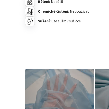
Bělení:
Nebělit
Chemické čistění:
Nepoužívat
Sušení:
L
ze sušit v sušičce
Kód:
0602