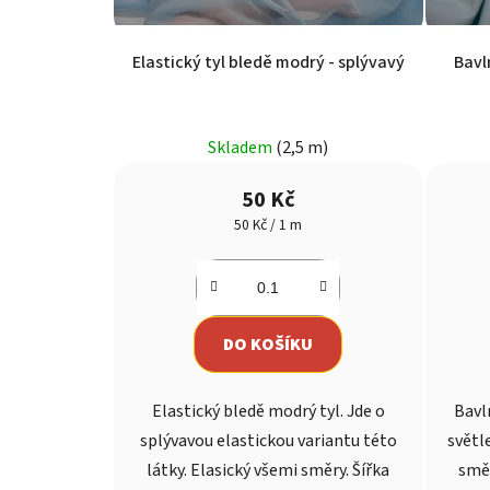
Elastický tyl bledě modrý - splývavý
Bavl
Průměrné
Skladem
(2,5 m)
hodnocení
produktu
50 Kč
je
Měrná
50 Kč / 1 m
cena:
5,0
z
5
hvězdiček.
DO KOŠÍKU
Elastický bledě modrý tyl. Jde o
Bavl
splývavou elastickou variantu této
světl
látky. Elasický všemi směry. Šířka
směr