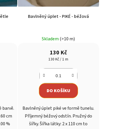
větle
Bavlněný úplet - PIKÉ - béžová
Skladem
(>10 m)
130 Kč
Měrná
130 Kč / 1 m
cena:
DO KOŠÍKU
é barvě.
Bavlněný úplet piké ve formě tunelu.
 160 cm
Příjemný béžový odstín. Pružný do
100 %
šířky. Šířka látky: 2 x 110 cm to