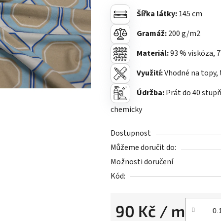
0,0
Šířka látky:
145 cm
z
5
Gramáž:
200
g/m2
hvězdiček.
Materiál:
93 % viskóza, 
Využití:
Vhodné na topy, t
Údržba:
Prát do 40 stupň
chemicky
Dostupnost
Můžeme doručit do:
Možnosti doručení
Kód:
90 Kč
/ m