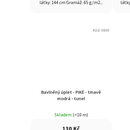
látky: 144 cm Gramáž: 65 g/m2...
látk
Kód:
0800
Bavlněný úplet - PIKÉ - tmavě
modrá - tunel
Průměrné
Skladem
(>10 m)
hodnocení
produktu
130 Kč