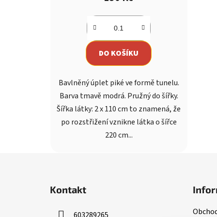
je
5,0
z
5
DO KOŠÍKU
hvězdiček.
Bavlněný úplet piké ve formě tunelu.
Barva tmavě modrá. Pružný do šířky.
Šířka látky: 2 x 110 cm to znamená, že
po rozstřižení vznikne látka o šířce
220 cm...
Z
á
Kontakt
Infor
p
a
Obchod
603289265