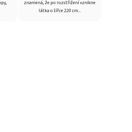
opy,
znamená, že po rozstřižení vznikne
látka o šířce 220 cm...