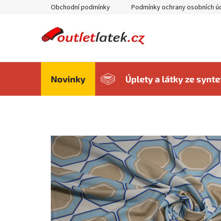
Přejít
Obchodní podmínky
Podmínky ochrany osobních ú
na
obsah
Novinky
Úplety a látky ze synt