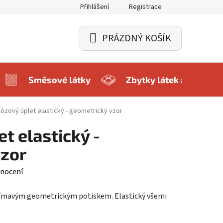
Přihlášení
Registrace
PRÁZDNÝ KOŠÍK
NÁKUPNÍ
KOŠÍK
Směsové látky
Zbytky látek a balíčky
kózový úplet elastický - geometrický vzor
t elastický -
vzor
nocení
ajímavým geometrickým potiskem. Elastický všemi