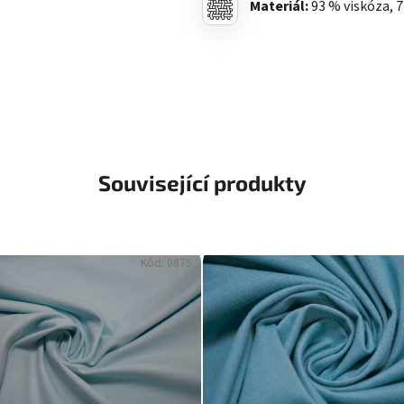
Materiál:
93 % viskóza, 
Související produkty
Kód:
0875
K