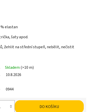
7 % elastan
rička, šaty apod.
ů, žehlit na střední stupeň, nebělit, nečistit
Skladem
(>10 m)
10.8.2026
0944
DO KOŠÍKU