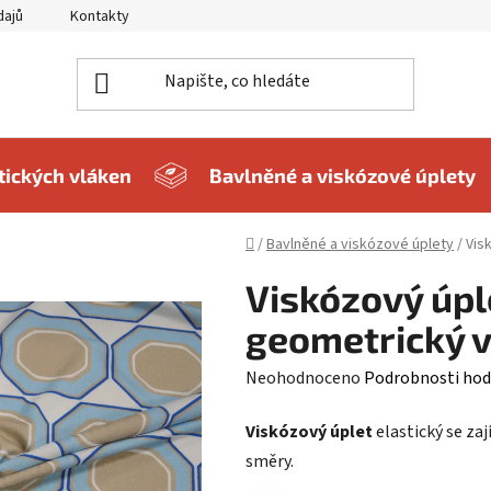
dajů
Kontakty
etických vláken
Bavlněné a viskózové úplety
Domů
/
Bavlněné a viskózové úplety
/
Vis
Viskózový úple
geometrický 
Průměrné
Neohodnoceno
Podrobnosti hod
hodnocení
Viskózový úplet
elastický se z
produktu
směry.
je