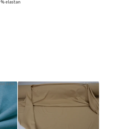
7 % elastan
ód:
0370
Kód:
0785