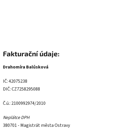
Fakturační údaje:
Drahomíra Balůsková
IČ: 42075238
DIČ: CZ7258295088
Č.ú.: 2100992974/2010
Neplátce DPH
380701 - Magistrát města Ostravy