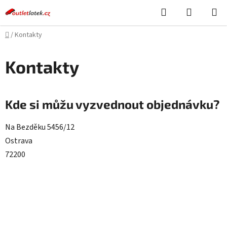
Přejít
Hledat
NÁKUPN
na
KOŠÍK
obsah
Domů
/
Kontakty
Kontakty
Kde si můžu vyzvednout objednávku?
Na Bezděku 5456/12
Ostrava
72200