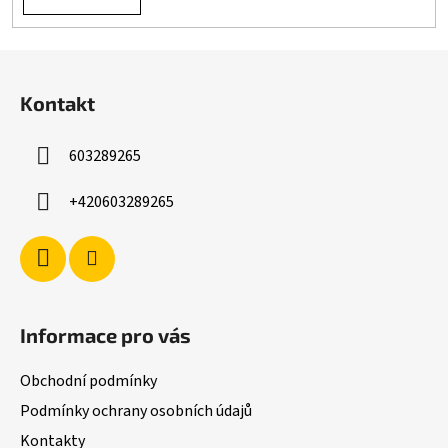
Z
á
Kontakt
p
a
603289265
t
í
+420603289265
Informace pro vás
Obchodní podmínky
Podmínky ochrany osobních údajů
Kontakty