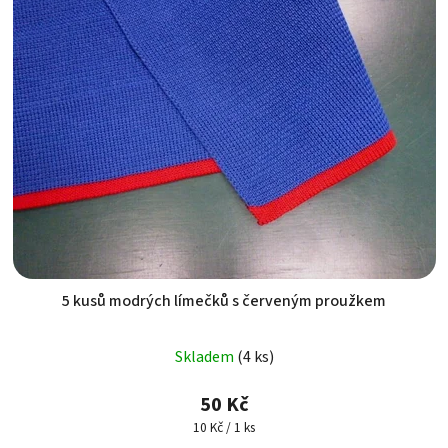
5 kusů modrých límečků s červeným proužkem
Skladem
(4 ks)
50 Kč
Měrná
10 Kč / 1 ks
cena: