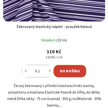
Žebrovaný elastický náplet - proužek fialová
Skladem
(10 m)
110 Kč
Měrná
110 Kč / 1 m
cena:
DO KOŠÍKU
Žerzej žebrovaný s příměsí elastanu.Směs bavlny,
polyesteru a elastanu.Elastické hlavně do šířky, do délky
méně.Šířka látky : 75 cm.Gramáž : 350 g/m2Materiál : 35%
bavlna,...