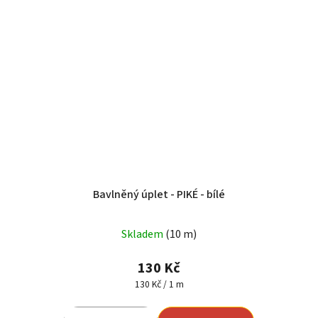
Bavlněný úplet - PIKÉ - bílé
Skladem
(10 m)
130 Kč
Měrná
130 Kč / 1 m
cena: