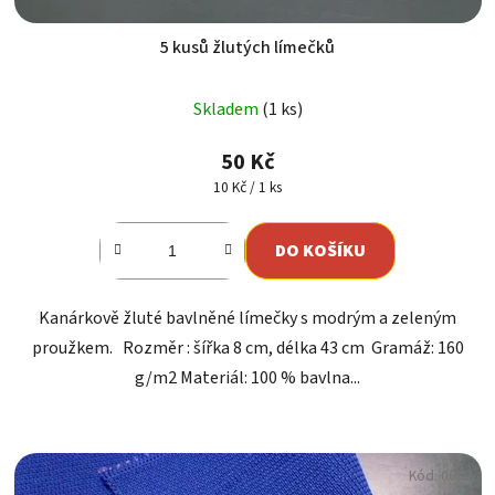
5 kusů žlutých límečků
Skladem
(1 ks)
50 Kč
Měrná
10 Kč / 1 ks
cena:
DO KOŠÍKU
Kanárkově žluté bavlněné límečky s modrým a zeleným
proužkem. Rozměr : šířka 8 cm, délka 43 cm Gramáž: 160
g/m2 Materiál: 100 % bavlna...
Kód:
0680