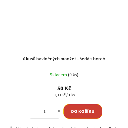
6 kusů bavlněných manžet - šedá s bordó
Skladem
(9 ks)
50 Kč
Měrná
8,33 Kč / 1 ks
cena:
DO KOŠÍKU