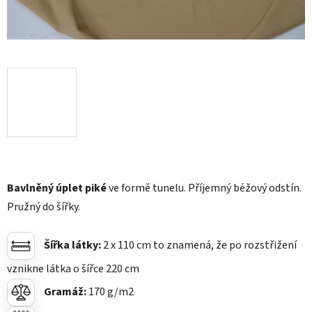
Bavlněný úplet piké
ve formě tunelu. Příjemný béžový odstín.
Pružný do šířky.
Šířka látky:
2 x 110 cm to znamená, že po rozstřižení
vznikne látka o šířce 220
cm
Gramáž:
170 g/m2