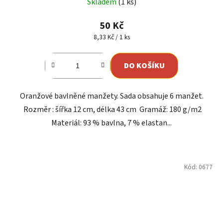
Skladem
(1 ks)
hodnocení
produktu
50 Kč
je
Měrná
8,33 Kč / 1 ks
cena:
4,0
z
DO KOŠÍKU
5
hvězdiček.
Oranžové bavlněné manžety. Sada obsahuje 6 manžet.
Rozměr : šířka 12 cm, délka 43 cm Gramáž: 180 g/m2
Materiál: 93 % bavlna, 7 % elastan...
Kód:
0677