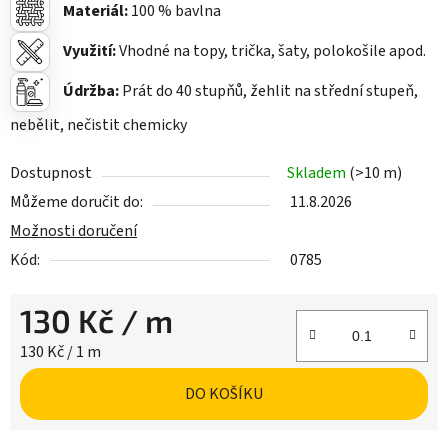
Materiál:
100
% bavlna
Využití:
Vhodné na topy, trička, šaty, polokošile apod.
Údržba:
Prát do 40 stupňů, žehlit na střední stupeň,
nebělit, nečistit chemicky
Dostupnost
Skladem
(>10 m)
Můžeme doručit do:
11.8.2026
Možnosti doručení
Kód:
0785
130 Kč
/ m
Měrná cena:
130 Kč / 1 m
DO KOŠÍKU