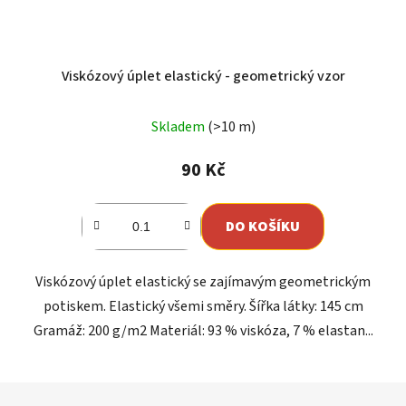
Viskózový úplet elastický - geometrický vzor
Skladem
(>10 m)
90 Kč
DO KOŠÍKU
Viskózový úplet elastický se zajímavým geometrickým
potiskem. Elastický všemi směry. Šířka látky: 145 cm
Gramáž: 200 g/m2 Materiál: 93 % viskóza, 7 % elastan...
Z