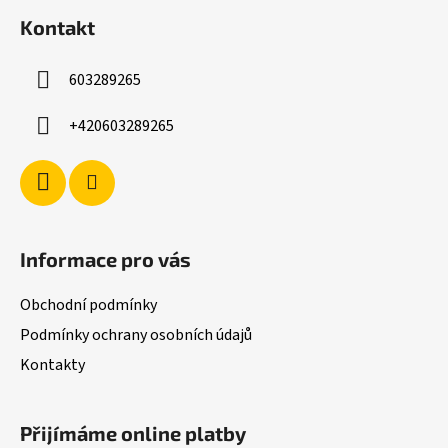
á
Kontakt
p
a
603289265
t
í
+420603289265
Informace pro vás
Obchodní podmínky
Podmínky ochrany osobních údajů
Kontakty
Přijímáme online platby