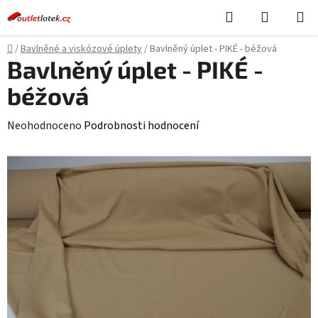
Přejít
Hledat
NÁKUPN
na
KOŠÍK
obsah
Domů
/
Bavlněné a viskózové úplety
/
Bavlněný úplet - PIKÉ - béžová
Bavlněný úplet - PIKÉ -
béžová
Průměrné
Neohodnoceno
Podrobnosti hodnocení
hodnocení
produktu
je
0,0
z
5
hvězdiček.