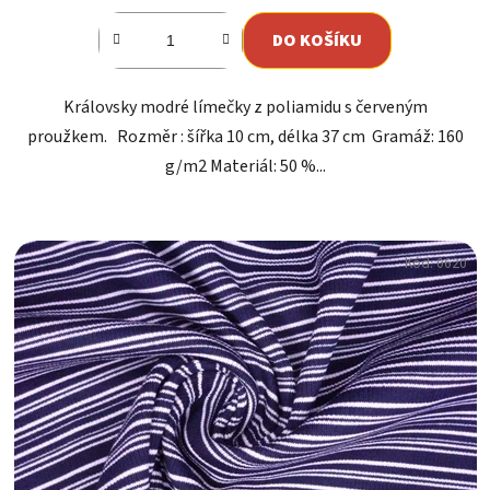
DO KOŠÍKU
Královsky modré límečky z poliamidu s červeným
proužkem. Rozměr : šířka 10 cm, délka 37 cm Gramáž: 160
g/m2 Materiál: 50 %...
Kód:
0620