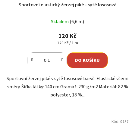
Sportovní elastický žerzej piké - sytě lososová
Skladem
(6,6 m)
120 Kč
Měrná
120 Kč / 1 m
cena:
DO KOŠÍKU
Sportovní žerzej piké v sytě lososové barvě. Elastické všemi
směry. Šířka látky: 140 cm Gramáž: 230 g/m2 Materiál: 82 %
polyester, 18 %...
Kód:
0737