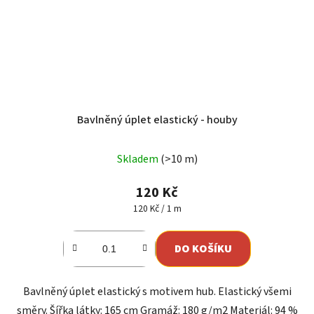
Bavlněný úplet elastický - houby
Skladem
(>10 m)
120 Kč
Měrná
120 Kč / 1 m
cena:
DO KOŠÍKU
Bavlněný úplet elastický s motivem hub. Elastický všemi
směry. Šířka látky: 165 cm Gramáž: 180 g/m2 Materiál: 94 %