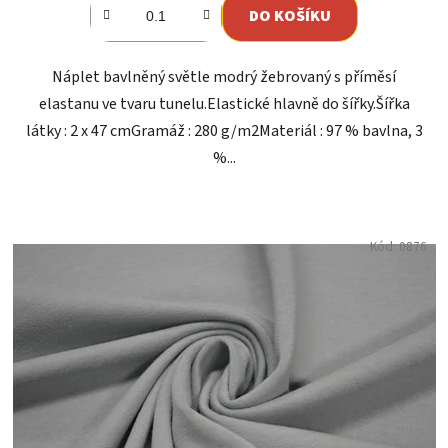
DO KOŠÍKU
Náplet bavlněný světle modrý žebrovaný s příměsí
elastanu ve tvaru tunelu.Elastické hlavně do šířky.Šířka
látky : 2 x 47 cmGramáž : 280 g/m2Materiál : 97 % bavlna, 3
%...
Kód:
0876