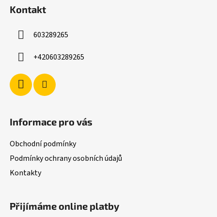
á
Kontakt
p
a
603289265
t
í
+420603289265
Informace pro vás
Obchodní podmínky
Podmínky ochrany osobních údajů
Kontakty
Přijímáme online platby