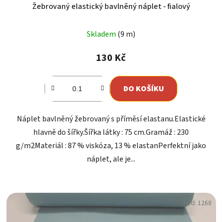
Žebrovaný elastický bavlněný náplet - fialový
Skladem
(9 m)
130 Kč
DO KOŠÍKU
Náplet bavlněný žebrovaný s příměsí elastanu.Elastické
hlavně do šířky.Šířka látky : 75 cm.Gramáž : 230
g/m2Materiál : 87 % viskóza, 13 % elastanPerfektní jako
náplet, ale je...
Kód:
1268