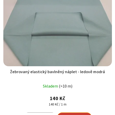
Žebrovaný elastický bavlněný náplet - ledově modrá
Skladem
(>10 m)
140 Kč
Měrná
140 Kč / 1 m
cena: