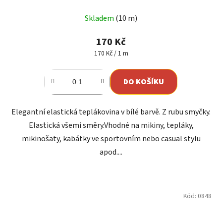
Skladem
(10 m)
170 Kč
Měrná
170 Kč / 1 m
cena:
DO KOŠÍKU
Elegantní elastická teplákovina v bílé barvě. Z rubu smyčky.
Elastická všemi směry.Vhodné na mikiny, tepláky,
mikinošaty, kabátky ve sportovním nebo casual stylu
apod....
Kód:
0848