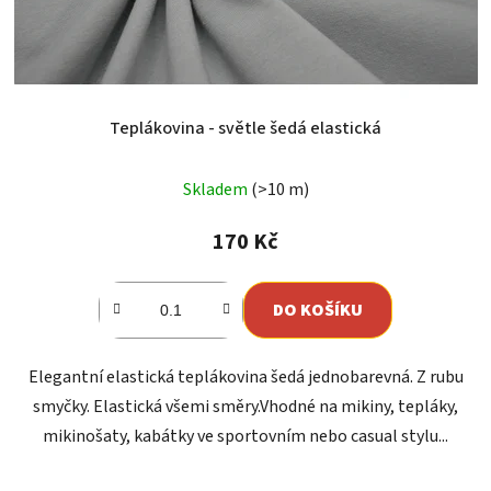
Teplákovina - světle šedá elastická
Průměrné
Skladem
(>10 m)
hodnocení
produktu
170 Kč
je
5,0
DO KOŠÍKU
z
5
Elegantní elastická teplákovina šedá jednobarevná. Z rubu
hvězdiček.
smyčky. Elastická všemi směry.Vhodné na mikiny, tepláky,
mikinošaty, kabátky ve sportovním nebo casual stylu...