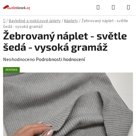
Přejít
Hledat
NÁKUPN
na
KOŠÍK
obsah
Domů
/
Bavlněné a viskózové úplety
/
Náplety
/
Žebrovaný náplet - světle
šedá - vysoká gramáž
Žebrovaný náplet - světle
šedá - vysoká gramáž
Průměrné
Neohodnoceno
Podrobnosti hodnocení
hodnocení
NOVINKA
produktu
je
0,0
z
5
hvězdiček.