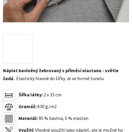
Náplet bavlněný žebrovaný s příměsí elastanu - světle
šedá.
Elastický hlavně do šířky. Je ve formě tunelu.
Šířka látky:
2 x 33
cm
Gramáž:
630
g/m2
Materiál:
95
% bavlna, 5 % elastan
Využití:
Vhodné použití jako náplet, ale je možné ho