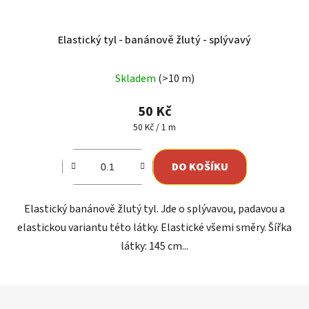
Elastický tyl - banánově žlutý - splývavý
Skladem
(>10 m)
50 Kč
Měrná
50 Kč / 1 m
cena:
DO KOŠÍKU
Elastický banánově žlutý tyl. Jde o splývavou, padavou a
elastickou variantu této látky. Elastické všemi směry. Šířka
látky: 145 cm...
Z