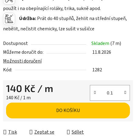
použít i na obepínající roláky, trika, sukně apod.
Údržba:
Prát do 40 stupňů, žehlit na střední stupeň,
nebělit, nečistit chemicky, lze sušit v sušičce
Dostupnost
Skladem
(7 m)
Můžeme doručit do:
11.8.2026
Možnosti doručení
Kód:
1282
140 Kč
/ m
Měrná cena:
140 Kč / 1 m
DO KOŠÍKU
Tisk
Zeptat se
Sdílet