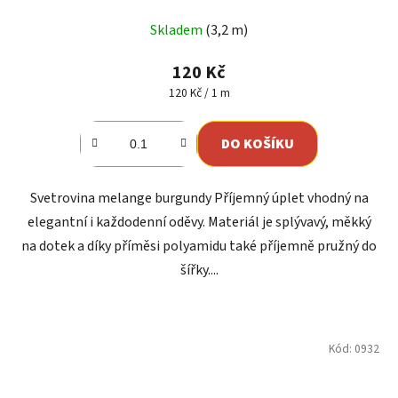
Skladem
(3,2 m)
120 Kč
Měrná
120 Kč / 1 m
cena:
DO KOŠÍKU
Svetrovina melange burgundy Příjemný úplet vhodný na
elegantní i každodenní oděvy. Materiál je splývavý, měkký
na dotek a díky příměsi polyamidu také příjemně pružný do
šířky....
Kód:
0932