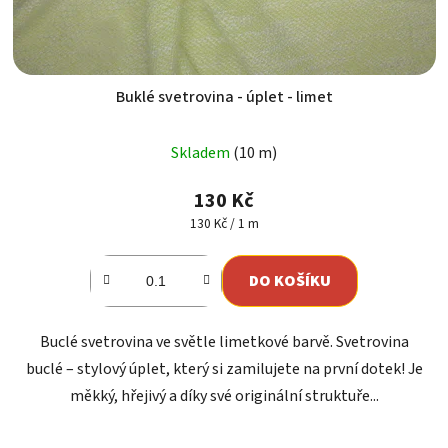
Buklé svetrovina - úplet - limet
Skladem
(10 m)
130 Kč
Měrná
130 Kč / 1 m
cena:
DO KOŠÍKU
Buclé svetrovina ve světle limetkové barvě. Svetrovina
buclé – stylový úplet, který si zamilujete na první dotek! Je
měkký, hřejivý a díky své originální struktuře...