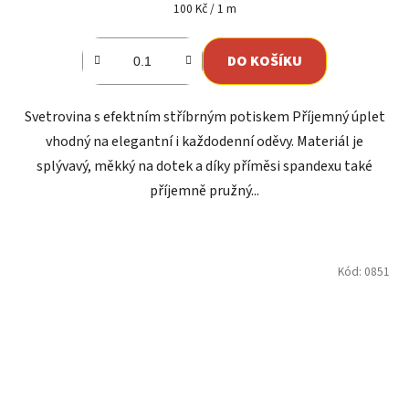
je
Měrná
100 Kč / 1 m
cena:
5,0
z
DO KOŠÍKU
5
hvězdiček.
Svetrovina s efektním stříbrným potiskem Příjemný úplet
vhodný na elegantní i každodenní oděvy. Materiál je
splývavý, měkký na dotek a díky příměsi spandexu také
příjemně pružný...
Kód:
0851