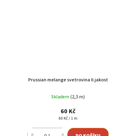
Prussian melange svetrovina II.jakost
Skladem
(2,3 m)
60 Kč
Měrná
60 Kč / 1 m
cena:
DO KOŠÍKU