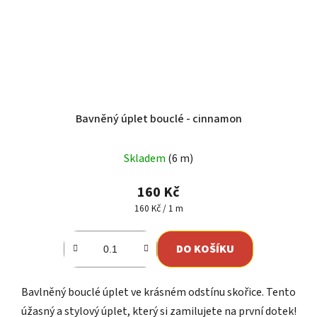
Bavněný úplet bouclé - cinnamon
Skladem
(6 m)
160 Kč
Měrná
160 Kč / 1 m
cena:
DO KOŠÍKU
Bavlněný bouclé úplet ve krásném odstínu skořice. Tento
úžasný a stylový úplet, který si zamilujete na první dotek!