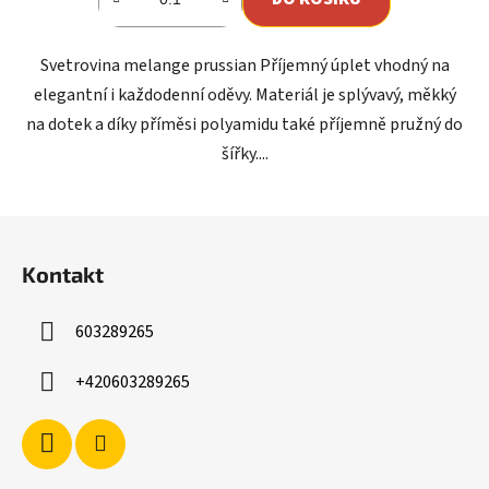
Svetrovina melange prussian Příjemný úplet vhodný na
elegantní i každodenní oděvy. Materiál je splývavý, měkký
na dotek a díky příměsi polyamidu také příjemně pružný do
šířky....
Z
á
Kontakt
p
a
603289265
t
í
+420603289265