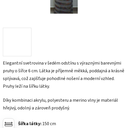
Elegantní svetrovina v šedém odstínu s výraznými barevnými
pruhy o šířce 6 cm. Látka je příjemně měkká, poddajná a krásně
splývavá, což zajišťuje pohodlné nošení a moderní vzhled.
Pruhy leží na šířku látky.
Díky kombinaci akrylu, polyesteru a merino vlny je materiál
hřejivý, odolný a zároveň prodyšný.
Šířka látky:
150 cm