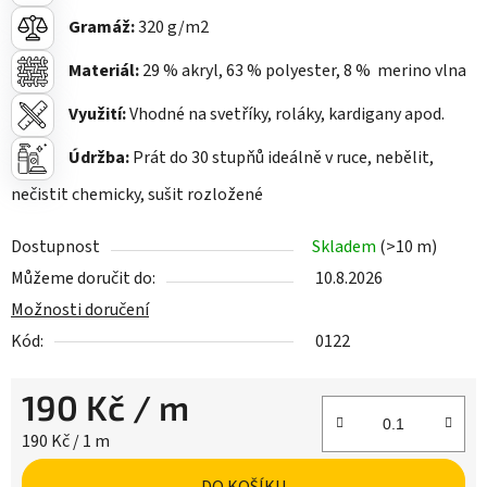
Gramáž:
320
g/m2
Materiál:
29
% akryl, 63 % polyester, 8 % merino vlna
Využití:
Vhodné na svetříky, roláky, kardigany apod.
Údržba:
Prát do 30 stupňů ideálně v ruce, nebělit,
nečistit chemicky, sušit rozložené
Dostupnost
Skladem
(>10 m)
Můžeme doručit do:
10.8.2026
Možnosti doručení
Kód:
0122
190 Kč
/ m
Měrná cena:
190 Kč / 1 m