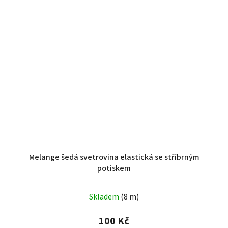
Melange šedá svetrovina elastická se stříbrným
potiskem
Průměrné
Skladem
(8 m)
hodnocení
produktu
100 Kč