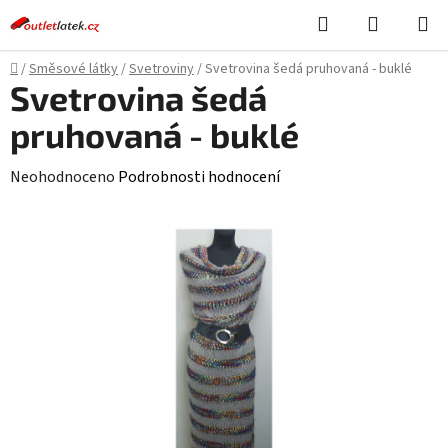
Přejít
Hledat
NÁKUPN
na
KOŠÍK
obsah
Domů
/
Směsové látky
/
Svetroviny
/
Svetrovina šedá pruhovaná - buklé
Svetrovina šedá
pruhovaná - buklé
Průměrné
Neohodnoceno
Podrobnosti hodnocení
hodnocení
produktu
je
0,0
z
5
hvězdiček.