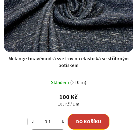
Melange tmavěmodrá svetrovina elastická se stříbrným
potiskem
Skladem
(>10 m)
100 Kč
Měrná
100 Kč / 1 m
cena:
DO KOŠÍKU