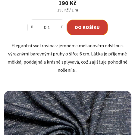
190 Kč
Měrná
190 Kč / 1 m
cena:
DO KOŠÍKU
Elegantní svetrovina v jemném smetanovém odstínu s
výraznými barevnými pruhy o šířce 6 cm. Látka je příjemně
měkká, poddajná a krásně splývavá, což zajišťuje pohodlné
nošení a...
Kód:
0218