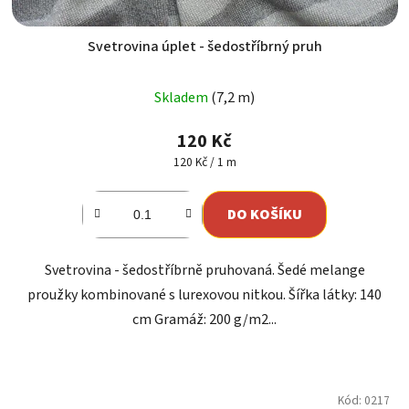
Svetrovina úplet - šedostříbrný pruh
Skladem
(7,2 m)
120 Kč
Měrná
120 Kč / 1 m
cena:
DO KOŠÍKU
Svetrovina - šedostříbrně pruhovaná. Šedé melange
proužky kombinované s lurexovou nitkou. Šířka látky: 140
cm Gramáž: 200 g/m2...
Kód:
0217