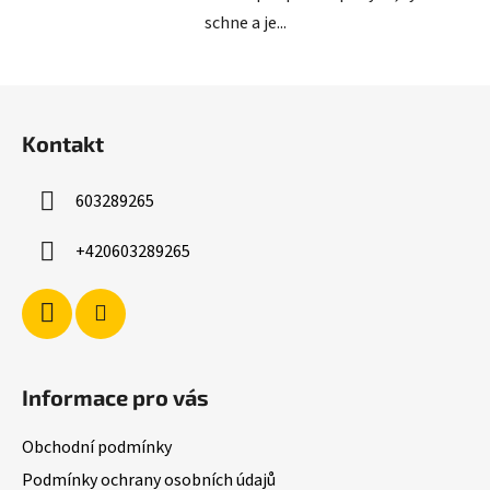
schne a je...
Z
á
Kontakt
p
a
603289265
t
í
+420603289265
Informace pro vás
Obchodní podmínky
Podmínky ochrany osobních údajů