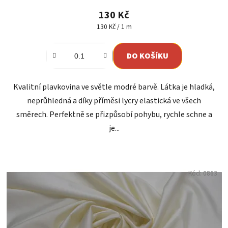
130 Kč
Měrná
130 Kč / 1 m
cena:
DO KOŠÍKU
Kvalitní plavkovina ve světle modré barvě. Látka je hladká,
neprůhledná a díky příměsi lycry elastická ve všech
směrech. Perfektně se přizpůsobí pohybu, rychle schne a
je...
Kód:
0863