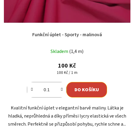
Funkční úplet - Sporty - malinová
Skladem
(1,4 m)
100 Kč
Měrná
100 Kč / 1 m
cena:
DO KOŠÍKU
Kvalitní funkční úplet v elegantní barvě maliny. Látka je
hladká, neprůhledná a díky příměsi lycry elastická ve všech
směrech. Perfektně se přizpůsobí pohybu, rychle schne a...