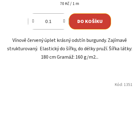
Měrná
70 Kč / 1 m
cena:
DO KOŠÍKU
Vínově červený úplet krásný odstín burgundy. Zajímavě
strukturovaný. Elastický do šířky, do délky pruží. Šířka látky:
180 cm Gramáž: 160 g/m2...
Kód:
1351