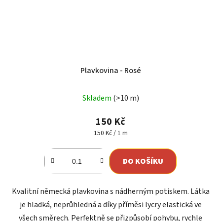
Plavkovina - Rosé
Skladem
(>10 m)
150 Kč
Měrná
150 Kč / 1 m
cena:
DO KOŠÍKU
Kvalitní německá plavkovina s nádherným potiskem. Látka
je hladká, neprůhledná a díky příměsi lycry elastická ve
všech směrech. Perfektně se přizpůsobí pohybu, rychle