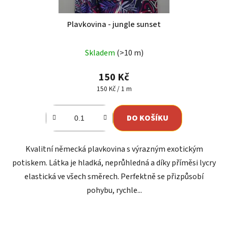
Plavkovina - jungle sunset
Skladem
(>10 m)
150 Kč
Měrná
150 Kč / 1 m
cena:
DO KOŠÍKU
Kvalitní německá plavkovina s výrazným exotickým
potiskem. Látka je hladká, neprůhledná a díky příměsi lycry
elastická ve všech směrech. Perfektně se přizpůsobí
pohybu, rychle...