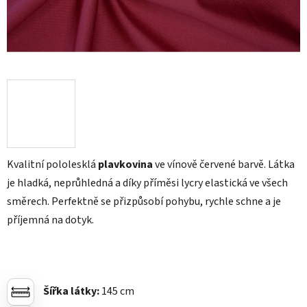
Kvalitní pololesklá
plavkovina
ve vínově červené barvě. Látka
je hladká, neprůhledná a díky příměsi lycry elastická ve všech
směrech. Perfektně se přizpůsobí pohybu, rychle schne a je
příjemná na dotyk.
Šířka látky:
145 cm