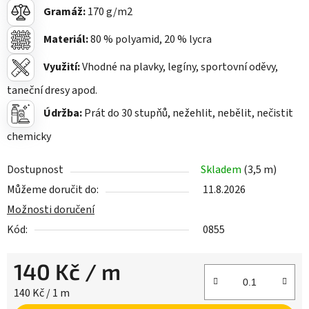
Gramáž:
170
g/m2
Materiál:
80
% polyamid, 20 % lycra
Využití:
Vhodné na plavky, legíny, sportovní oděvy,
taneční dresy apod.
Údržba:
Prát do 30 stupňů, nežehlit, nebělit, nečistit
chemicky
Dostupnost
Skladem
(3,5 m)
Můžeme doručit do:
11.8.2026
Možnosti doručení
Kód:
0855
140 Kč
/ m
Měrná cena:
140 Kč / 1 m