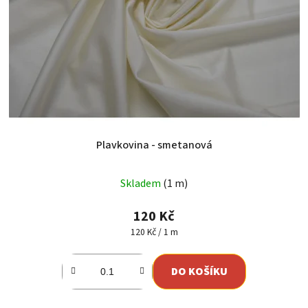
Plavkovina - smetanová
Skladem
(1 m)
120 Kč
Měrná
120 Kč / 1 m
cena:
DO KOŠÍKU