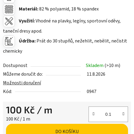
Materiál:
82
% polyamid, 18 % spandex
Využití:
Vhodné na plavky, legíny, sportovní oděvy,
taneční dresy apod.
Údržba:
Prát do 30 stupňů, nežehlit, nebělit, nečistit
chemicky
Dostupnost
Skladem
(>10 m)
Můžeme doručit do:
11.8.2026
Možnosti doručení
Kód:
0947
100 Kč
/ m
Měrná cena:
100 Kč / 1 m
DO KOŠÍKU