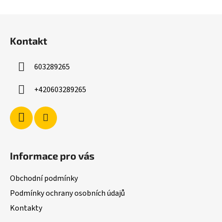
Z
á
Kontakt
p
a
603289265
t
í
+420603289265
Informace pro vás
Obchodní podmínky
Podmínky ochrany osobních údajů
Kontakty