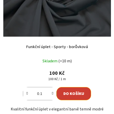
Funkční úplet - Sporty - borůvková
Skladem
(>10 m)
100 Kč
Měrná
100 Kč / 1 m
cena:
DO KOŠÍKU
Kvalitní funkční úplet v elegantní barvě temně modré