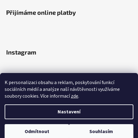
Přijímáme online platby
Instagram
K personalizaci obsahu a reklam, poskytování funkcí
sociálních médií a analýze naší návštěvnosti využíváme
soubory cookies. Více informací
zde
.
Sledovat na Instagramu
Nastavení
Vytvořil Shoptet
Odmítnout
Souhlasím
Copyright 2026
outletlatek.cz
. Všechna práva vyhrazena.