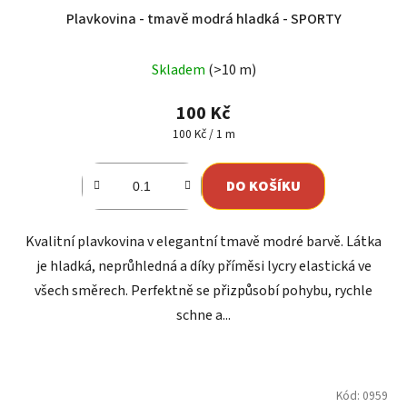
Plavkovina - tmavě modrá hladká - SPORTY
Skladem
(>10 m)
100 Kč
Měrná
100 Kč / 1 m
cena:
DO KOŠÍKU
Kvalitní plavkovina v elegantní tmavě modré barvě. Látka
je hladká, neprůhledná a díky příměsi lycry elastická ve
všech směrech. Perfektně se přizpůsobí pohybu, rychle
schne a...
Kód:
0959