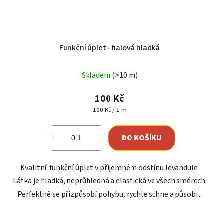
Funkční úplet - fialová hladká
Skladem
(>10 m)
100 Kč
Měrná
100 Kč / 1 m
cena:
DO KOŠÍKU
Kvalitní funkční úplet v příjemném odstínu levandule.
Látka je hladká, neprůhledná a elastická ve všech směrech.
Perfektně se přizpůsobí pohybu, rychle schne a působí...