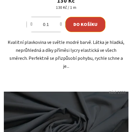
130 Kč
Měrná
130 Kč / 1 m
cena:
DO KOŠÍKU
Kvalitní plavkovina ve světle modré barvě. Látka je hladká,
neprůhledná a díky příměsi lycry elastická ve všech
směrech. Perfektně se přizpůsobí pohybu, rychle schne a
je...
Kód:
1355