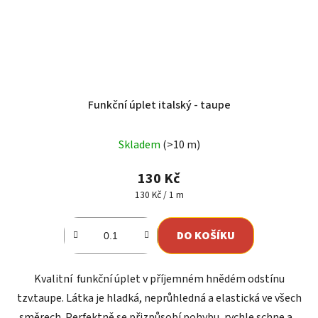
Funkční úplet italský - taupe
Skladem
(>10 m)
130 Kč
Měrná
130 Kč / 1 m
cena:
DO KOŠÍKU
Kvalitní funkční úplet v příjemném hnědém odstínu
tzv.taupe. Látka je hladká, neprůhledná a elastická ve všech
směrech. Perfektně se přizpůsobí pohybu, rychle schne a...