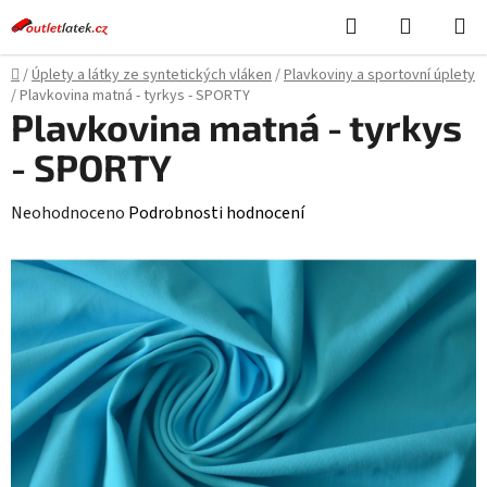
Přejít
Hledat
NÁKUPN
na
KOŠÍK
obsah
Domů
/
Úplety a látky ze syntetických vláken
/
Plavkoviny a sportovní úplety
/
Plavkovina matná - tyrkys - SPORTY
Plavkovina matná - tyrkys
- SPORTY
Průměrné
Neohodnoceno
Podrobnosti hodnocení
hodnocení
produktu
je
0,0
z
5
hvězdiček.