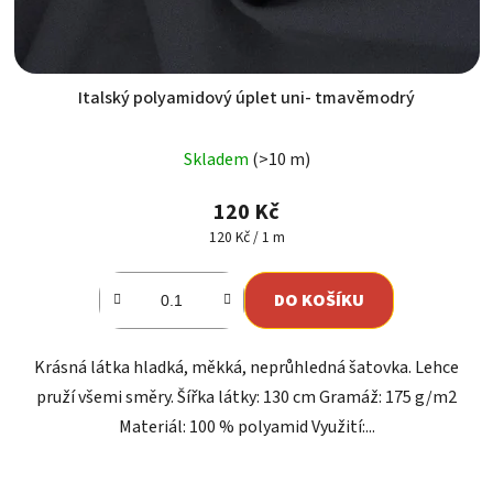
Italský polyamidový úplet uni- tmavěmodrý
Skladem
(>10 m)
120 Kč
Měrná
120 Kč / 1 m
cena:
DO KOŠÍKU
Krásná látka hladká, měkká, neprůhledná šatovka. Lehce
pruží všemi směry. Šířka látky: 130 cm Gramáž: 175 g/m2
Materiál: 100 % polyamid Využití:...