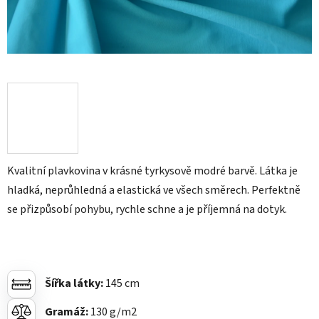
Kvalitní plavkovina v krásné tyrkysově modré barvě. Látka je
hladká, neprůhledná a elastická ve všech směrech. Perfektně
se přizpůsobí pohybu, rychle schne a je příjemná na dotyk.
Šířka látky:
145 cm
Gramáž:
130
g/m2