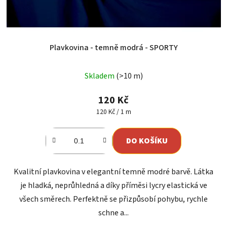
Plavkovina - temně modrá - SPORTY
Skladem
(>10 m)
120 Kč
Měrná
120 Kč / 1 m
cena:
DO KOŠÍKU
Kvalitní plavkovina v elegantní temně modré barvě. Látka
je hladká, neprůhledná a díky příměsi lycry elastická ve
všech směrech. Perfektně se přizpůsobí pohybu, rychle
schne a...