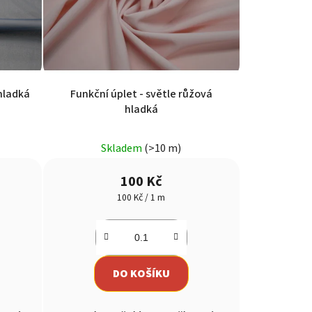
hladká
Funkční úplet - světle růžová
hladká
Skladem
(>10 m)
100 Kč
Měrná
100 Kč / 1 m
cena:
DO KOŠÍKU