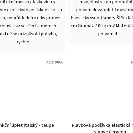
alitní německá plavkovina s
Tenký, elastický a poloprůh
ým exotickým potiskem. Látka
polyamidový úplet tmavěmo
dká, neprůhledná a díky příměsi
Elastický všemi směry. Šířka lá
y elastická ve všech směrech.
cm Gramáž: 100 g/m2 Materiál
ektně se přizpůsobí pohybu,
polyamid...
rychle...
Kód:
0866
K
nkční úplet italský - taupe
Plavková podšívka elastická 
- vínově červená