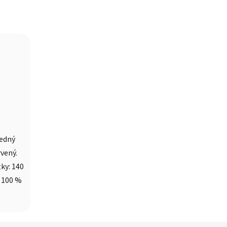
ledný
vený.
tky: 140
 100 %