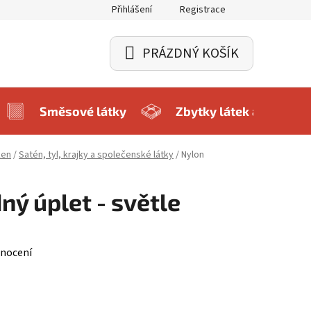
Přihlášení
Registrace
PRÁZDNÝ KOŠÍK
NÁKUPNÍ
KOŠÍK
Směsové látky
Zbytky látek a balíčky
ken
/
Satén, tyl, krajky a společenské látky
/
Nylon
ný úplet - světle
nocení