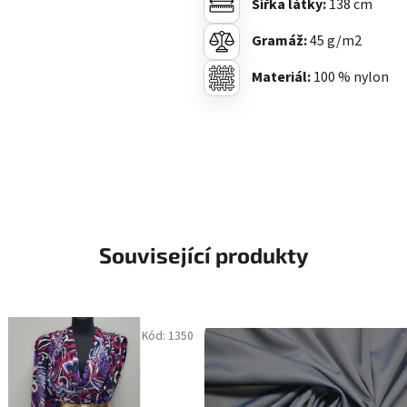
Šířka látky:
138 cm
Gramáž:
45
g/m2
Materiál:
100 % nylon
Související produkty
Kód:
1350
K