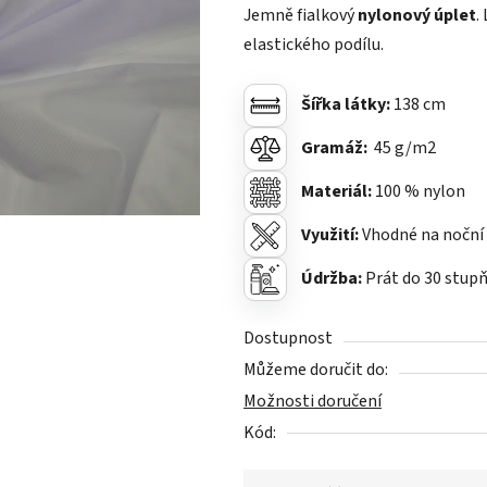
Jemně fialkový
nylonový úplet
.
0,0
elastického podílu.
z
5
Šířka látky:
138 cm
hvězdiček.
Gramáž:
45
g/m2
Materiál:
100 % nylon
Využití:
Vhodné na noční k
Údržba:
Prát do 30 stupň
Dostupnost
Můžeme doručit do:
Možnosti doručení
Kód: