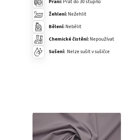
Praní:
Prát do 30 stupňů
Žehlení:
Nežehlit
Bělení:
Nebělit
Chemické čistění:
Nepoužívat
Sušení:
Nelze sušit v sušičce
Kód:
1370