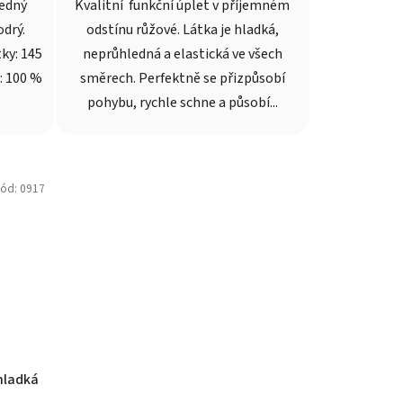
ledný
Kvalitní funkční úplet v příjemném
drý.
odstínu růžové. Látka je hladká,
tky: 145
neprůhledná a elastická ve všech
: 100 %
směrech. Perfektně se přizpůsobí
pohybu, rychle schne a působí...
ód:
0917
hladká