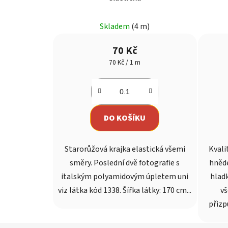
Průměrné
Skladem
(4 m)
hodnocení
produktu
70 Kč
je
Měrná
70 Kč / 1 m
cena:
5,0
z
5
hvězdiček.
DO KOŠÍKU
Starorůžová krajka elastická všemi
Kvali
směry. Poslední dvě fotografie s
hnědé
italským polyamidovým úpletem uni
hladk
viz látka kód 1338. Šířka látky: 170 cm...
vš
přizp