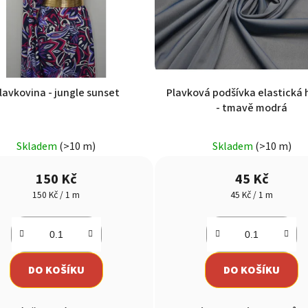
Plavkovina - jungle sunset
Plavková podšívka elastická 
- tmavě modrá
Skladem
(>10 m)
Skladem
(>10 m)
150 Kč
45 Kč
Měrná
Měrná
150 Kč / 1 m
45 Kč / 1 m
cena:
cena:
DO KOŠÍKU
DO KOŠÍKU