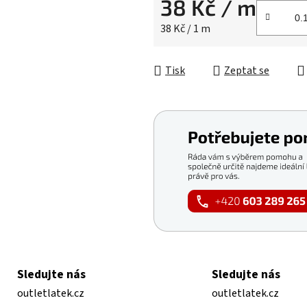
38 Kč
/ m
Měrná cena:
38 Kč / 1 m
Tisk
Zeptat se
Sledujte nás
Sledujte nás
outletlatek.cz
outletlatek.cz