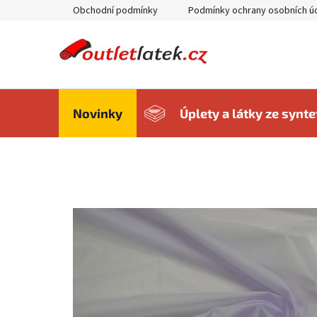
Přejít
Obchodní podmínky
Podmínky ochrany osobních ú
na
obsah
Novinky
Úplety a látky ze synt