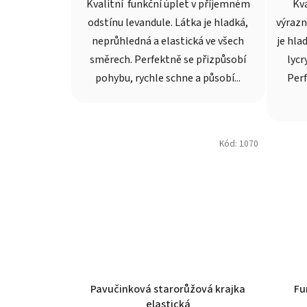
Kvalitní funkční úplet v příjemném
Kv
odstínu levandule. Látka je hladká,
výrazn
neprůhledná a elastická ve všech
je hla
směrech. Perfektně se přizpůsobí
lycr
pohybu, rychle schne a působí...
Perf
Kód:
1070
Pavučinková starorůžová krajka
Fu
elastická