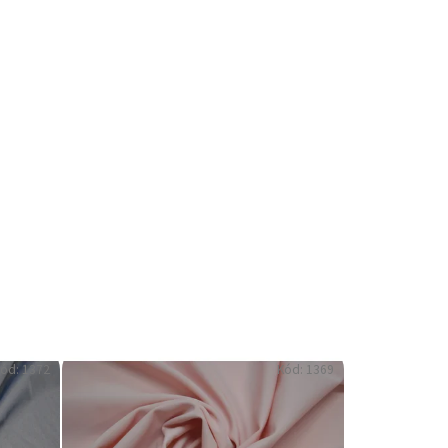
ód:
1372
Kód:
1369