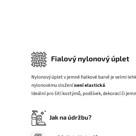
Fialový nylonový úplet
Nylonový úplet v jemně fialkové barvě je velmi leh
nylonovému složení
není elastická
.
Ideální pro šití kostýmů, podšívek, dekorací či jem
Jak na údržbu?