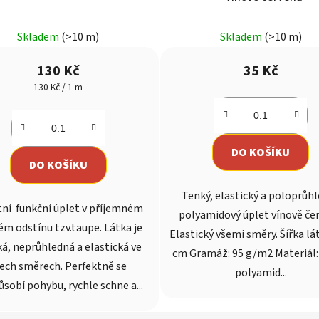
Skladem
(>10 m)
Skladem
(>10 m)
130 Kč
35 Kč
Měrná
130 Kč / 1 m
cena:
DO KOŠÍKU
DO KOŠÍKU
Tenký, elastický a poloprůh
tní funkční úplet v příjemném
polyamidový úplet vínově čer
m odstínu tzv.taupe. Látka je
Elastický všemi směry. Šířka lá
á, neprůhledná a elastická ve
cm Gramáž: 95 g/m2 Materiál:
ech směrech. Perfektně se
polyamid...
ůsobí pohybu, rychle schne a...