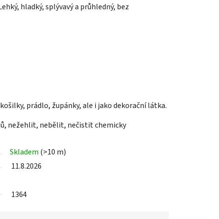
 Lehký, hladký, splývavý a průhledný, bez
ošilky, prádlo, župánky, ale i jako dekorační látka.
ů, nežehlit, nebělit, nečistit chemicky
Skladem
(>10 m)
11.8.2026
1364