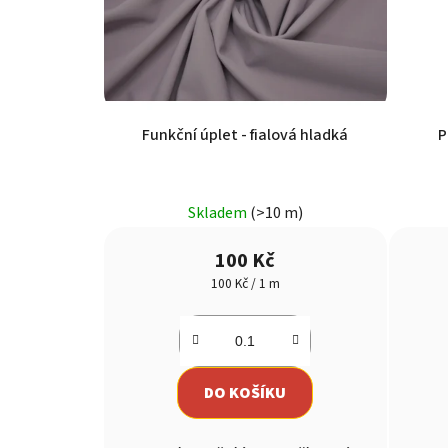
Funkční úplet - fialová hladká
Skladem
(>10 m)
100 Kč
Měrná
100 Kč / 1 m
cena:
DO KOŠÍKU