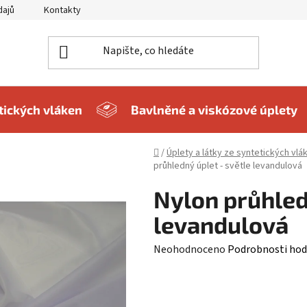
dajů
Kontakty
etických vláken
Bavlněné a viskózové úplety
Domů
/
Úplety a látky ze syntetických vlá
průhledný úplet - světle levandulová
Nylon průhled
levandulová
Průměrné
Neohodnoceno
Podrobnosti hod
hodnocení
produktu
je