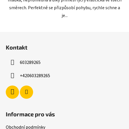
hladká, neprůhledná a díky příměsi lycry elastická ve všech
směrech. Perfektně se přizpůsobí pohybu, rychle schne a
je...
Z
á
Kontakt
p
a
603289265
t
í
+420603289265
Informace pro vás
Obchodní podmínky