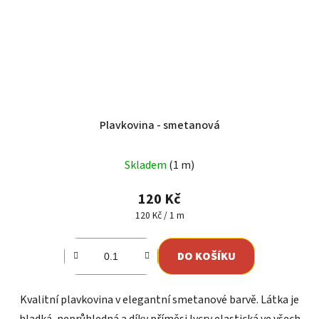
Plavkovina - smetanová
Skladem
(1 m)
120 Kč
Měrná
120 Kč / 1 m
cena:
DO KOŠÍKU
Kvalitní plavkovina v elegantní smetanové barvě. Látka je