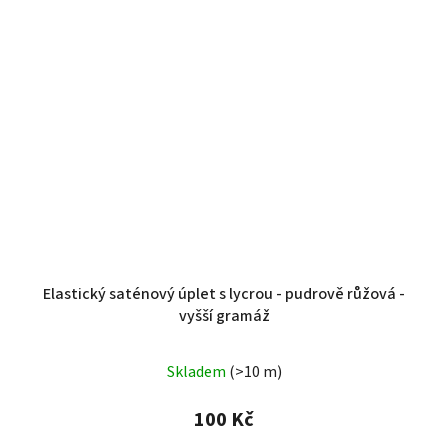
Elastický saténový úplet s lycrou - pudrově růžová -
vyšší gramáž
Skladem
(>10 m)
100 Kč