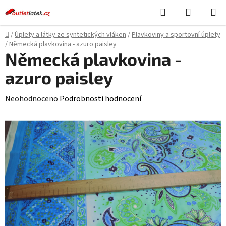
Přejít
Hledat
NÁKUPN
na
KOŠÍK
obsah
Domů
/
Úplety a látky ze syntetických vláken
/
Plavkoviny a sportovní úplety
/
Německá plavkovina - azuro paisley
Německá plavkovina -
azuro paisley
Průměrné
Neohodnoceno
Podrobnosti hodnocení
hodnocení
produktu
je
0,0
z
5
hvězdiček.