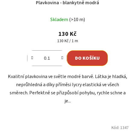
Plavkovina - blankytně modrá
Skladem
(>10 m)
130 Kč
Měrná
130 Kč / 1 m
cena:
DO KOŠÍKU
Kvalitní plavkovina ve světle modré barvě. Látka je hladká,
neprůhledná a díky příměsi lycry elastická ve všech
směrech. Perfektně se přizpůsobí pohybu, rychle schne a
je...
Kód:
1347