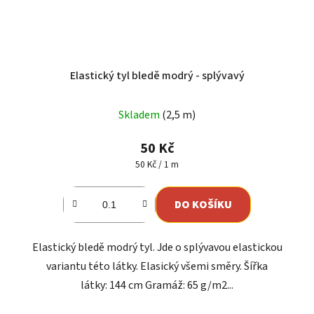
Elastický tyl bledě modrý - splývavý
Průměrné
Skladem
(2,5 m)
hodnocení
produktu
50 Kč
je
Měrná
50 Kč / 1 m
cena:
5,0
z
DO KOŠÍKU
5
hvězdiček.
Elastický bledě modrý tyl. Jde o splývavou elastickou
variantu této látky. Elasický všemi směry. Šířka
látky: 144 cm Gramáž: 65 g/m2...