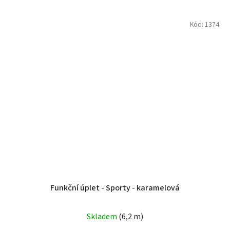
Kód:
1374
Funkční úplet - Sporty - karamelová
Průměrné
Skladem
(6,2 m)
hodnocení