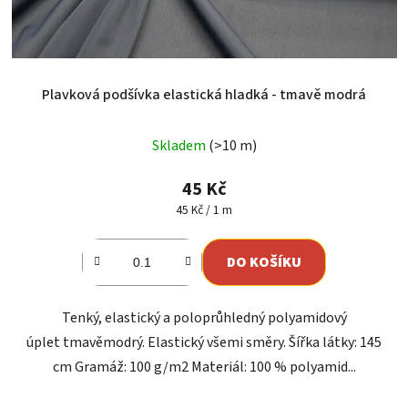
Plavková podšívka elastická hladká - tmavě modrá
Skladem
(>10 m)
45 Kč
Měrná
45 Kč / 1 m
cena:
DO KOŠÍKU
Tenký, elastický a poloprůhledný polyamidový
úplet tmavěmodrý. Elastický všemi směry. Šířka látky: 145
cm Gramáž: 100 g/m2 Materiál: 100 % polyamid...