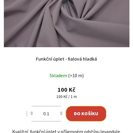
Funkční úplet - fialová hladká
Skladem
(>10 m)
100 Kč
Měrná
100 Kč / 1 m
cena:
DO KOŠÍKU
Kvalitní funkční úplet v příjemném odstínu levandule.