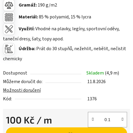
Gramáž:
190
g/m2
Materiál:
85
% polyamid, 15 % lycra
Využití:
Vhodné na plavky, legíny, sportovní oděvy,
taneční dresy, šaty, topy apod.
Údržba:
Prát do 30 stupňů, nežehlit, nebělit, nečistit
chemicky
Dostupnost
Skladem
(4,9 m)
Můžeme doručit do:
11.8.2026
Možnosti doručení
Kód:
1376
100 Kč
/ m
Měrná cena: