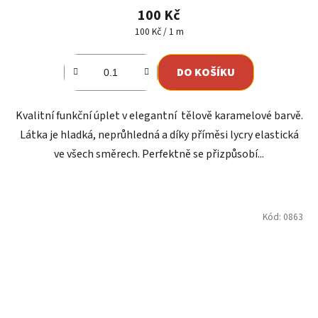
produktu
100 Kč
je
Měrná
100 Kč / 1 m
cena:
5,0
z
DO KOŠÍKU
5
hvězdiček.
Kvalitní funkční úplet v elegantní tělově karamelové barvě.
Látka je hladká, neprůhledná a díky příměsi lycry elastická
ve všech směrech. Perfektně se přizpůsobí...
Kód:
0863