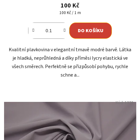
100 Kč
Měrná
100 Kč / 1 m
cena:
DO KOŠÍKU
Kvalitní plavkovina v elegantní tmavě modré barvě. Látka
je hladká, neprůhledná a díky příměsi lycry elastická ve
všech směrech. Perfektně se přizpůsobí pohybu, rychle
schne a...
Kód:
1370