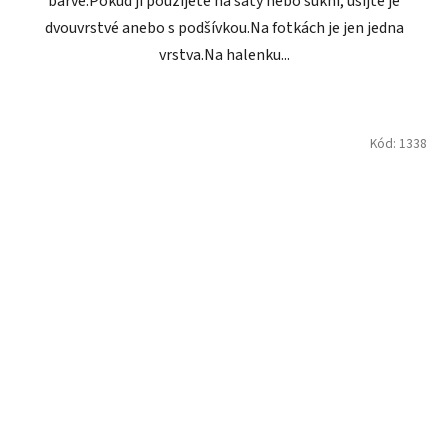
barvě.Pokud ji použijete na šaty nebo sukni, ušijte je
dvouvrstvé anebo s podšívkou.Na fotkách je jen jedna
vrstva.Na halenku...
Kód:
1338