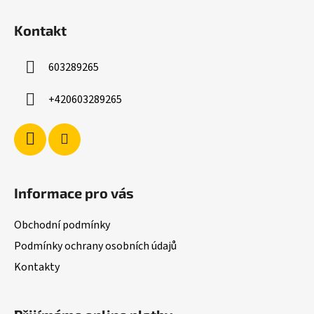
Z
á
Kontakt
p
a
603289265
t
í
+420603289265
Informace pro vás
Obchodní podmínky
Podmínky ochrany osobních údajů
Kontakty