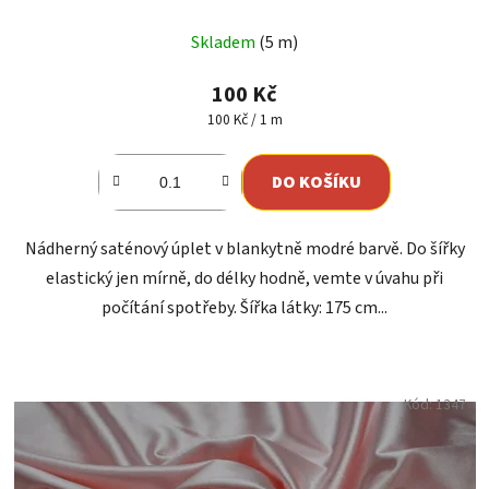
Skladem
(5 m)
100 Kč
Měrná
100 Kč / 1 m
cena:
DO KOŠÍKU
Nádherný saténový úplet v blankytně modré barvě. Do šířky
elastický jen mírně, do délky hodně, vemte v úvahu při
počítání spotřeby. Šířka látky: 175 cm...
Kód:
1347