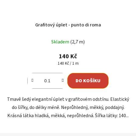
Grafitový úplet - punto di roma
Průměrné
Skladem
(2,7 m)
hodnocení
produktu
140 Kč
je
Měrná
140 Kč / 1 m
cena:
5,0
z
DO KOŠÍKU
5
hvězdiček.
Tmavě šedý elegantní úplet v grafitovém odstínu. Elastický
do šířky, do délky méně. Neprůhledný, měkký, poddajný.
Krásná látka hladká, měkká, neprůhledná. Šířka látky: 140...