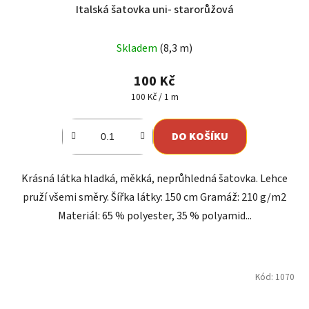
Italská šatovka uni- starorůžová
Skladem
(8,3 m)
100 Kč
Měrná
100 Kč / 1 m
cena:
DO KOŠÍKU
Krásná látka hladká, měkká, neprůhledná šatovka. Lehce
pruží všemi směry. Šířka látky: 150 cm Gramáž: 210 g/m2
Materiál: 65 % polyester, 35 % polyamid...
Kód:
1070