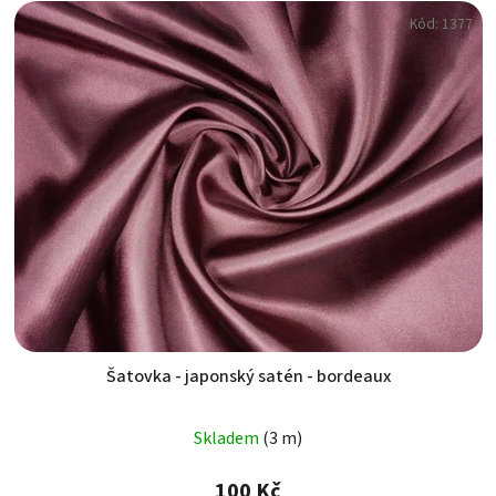
Kód:
1377
Šatovka - japonský satén - bordeaux
Skladem
(3 m)
100 Kč