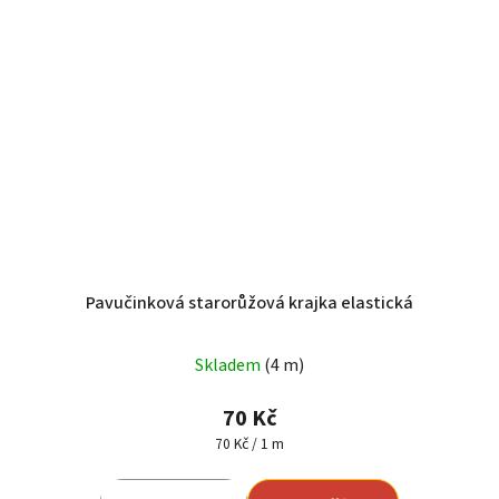
Pavučinková starorůžová krajka elastická
Průměrné
Skladem
(4 m)
hodnocení
produktu
70 Kč
je
Měrná
70 Kč / 1 m
cena:
5,0
z