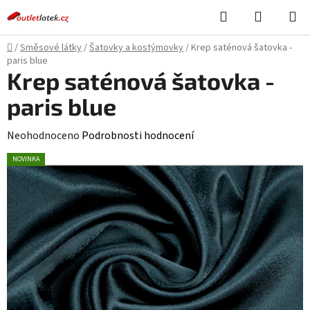
Přejít
Hledat
NÁKUPN
na
KOŠÍK
obsah
Domů
/
Směsové látky
/
Šatovky a kostýmovky
/
Krep saténová šatovka -
paris blue
Krep saténová šatovka -
paris blue
Průměrné
Neohodnoceno
Podrobnosti hodnocení
hodnocení
NOVINKA
produktu
je
0,0
z
5
hvězdiček.