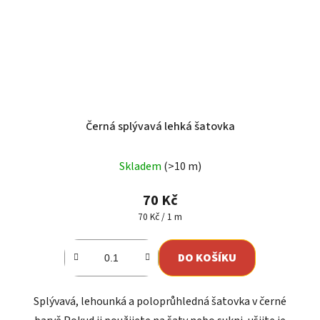
Černá splývavá lehká šatovka
Průměrné
Skladem
(>10 m)
hodnocení
produktu
70 Kč
je
Měrná
70 Kč / 1 m
cena:
5,0
z
DO KOŠÍKU
5
hvězdiček.
Splývavá, lehounká a poloprůhledná šatovka v černé