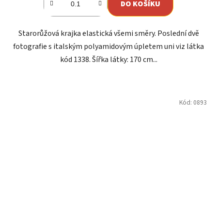
DO KOŠÍKU
5
hvězdiček.
Starorůžová krajka elastická všemi směry. Poslední dvě
fotografie s italským polyamidovým úpletem uni viz látka
kód 1338. Šířka látky: 170 cm...
Kód:
0893