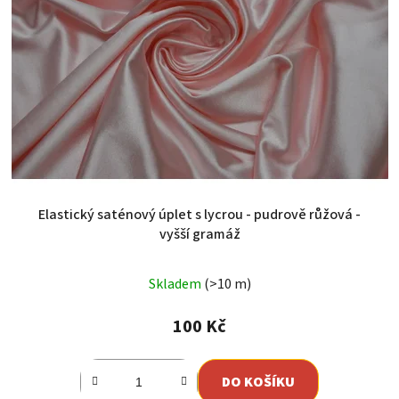
Elastický saténový úplet s lycrou - pudrově růžová -
vyšší gramáž
Skladem
(>10 m)
100 Kč
DO KOŠÍKU