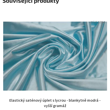
Související produkty
Kód:
1354
Elastický saténový úplet s lycrou - blankytně modrá -
vyšší gramáž