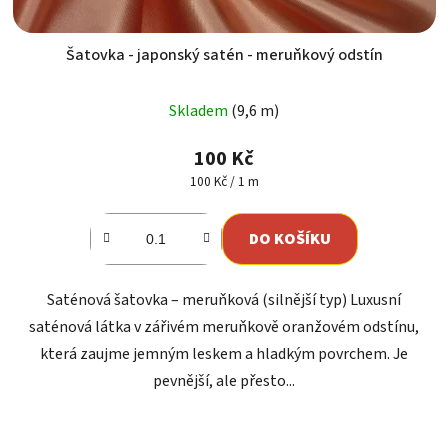
Šatovka - japonský satén - meruňkový odstín
Průměrné
Skladem
(9,6 m)
hodnocení
produktu
100 Kč
je
Měrná
100 Kč / 1 m
cena:
5,0
z
DO KOŠÍKU
5
hvězdiček.
Saténová šatovka – meruňková (silnější typ) Luxusní
saténová látka v zářivém meruňkově oranžovém odstínu,
která zaujme jemným leskem a hladkým povrchem. Je
pevnější, ale přesto...