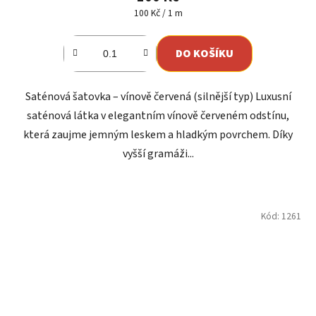
Měrná
100 Kč / 1 m
cena:
DO KOŠÍKU
Saténová šatovka – vínově červená (silnější typ) Luxusní
saténová látka v elegantním vínově červeném odstínu,
která zaujme jemným leskem a hladkým povrchem. Díky
vyšší gramáži...
Kód:
1261