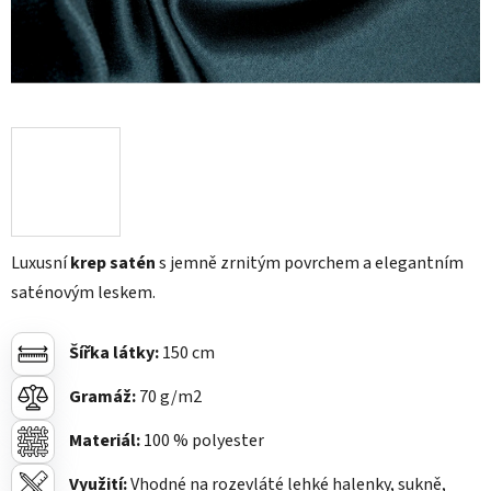
Luxusní
krep satén
s jemně zrnitým povrchem a elegantním
saténovým leskem.
Šířka látky:
150 cm
Gramáž:
7
0 g/m2
Materiál:
100
% polyester
Využití:
Vhodné na rozevláté lehké halenky, sukně,