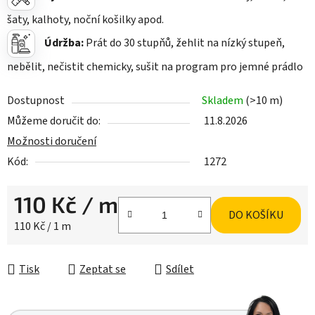
šaty, kalhoty, noční košilky apod.
Údržba:
Prát do 30 stupňů, žehlit na nízký stupeň,
nebělit, nečistit chemicky, sušit na program pro jemné prádlo
Dostupnost
Skladem
(>10 m)
Můžeme doručit do:
11.8.2026
Možnosti doručení
Kód:
1272
110 Kč
/ m
DO KOŠÍKU
Měrná cena:
110 Kč / 1 m
Tisk
Zeptat se
Sdílet