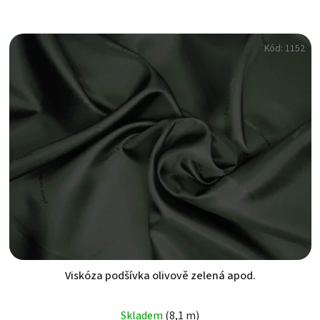
Kód:
1152
Viskóza podšívka olivově zelená apod.
Průměrné
Skladem
(8,1 m)