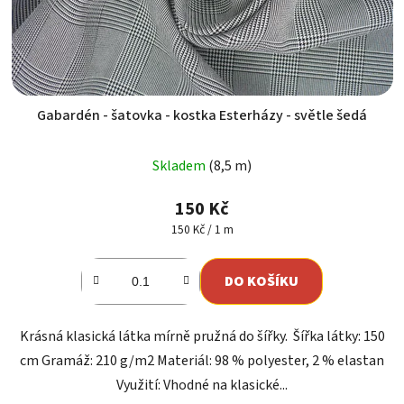
Gabardén - šatovka - kostka Esterházy - světle šedá
Skladem
(8,5 m)
150 Kč
Měrná
150 Kč / 1 m
cena:
DO KOŠÍKU
Krásná klasická látka mírně pružná do šířky. Šířka látky: 150
cm Gramáž: 210 g/m2 Materiál: 98 % polyester, 2 % elastan
Využití: Vhodné na klasické...