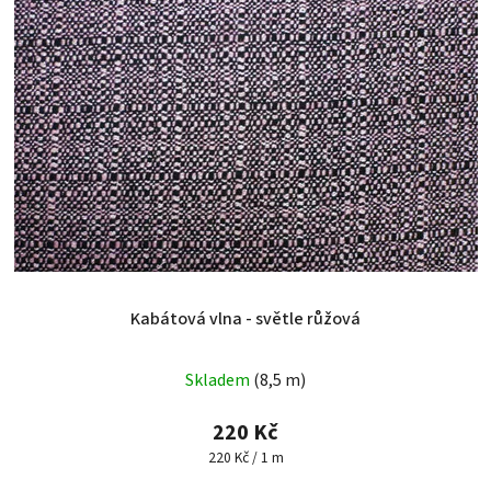
Kabátová vlna - světle růžová
Skladem
(8,5 m)
220 Kč
Měrná
220 Kč / 1 m
cena: