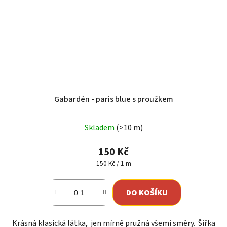
Gabardén - paris blue s proužkem
Skladem
(>10 m)
150 Kč
Měrná
150 Kč / 1 m
cena:
DO KOŠÍKU
Krásná klasická látka, jen mírně pružná všemi směry. Šířka