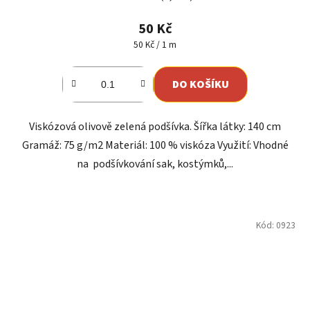
hodnocení
produktu
50 Kč
je
Měrná
50 Kč / 1 m
cena:
5,0
z
DO KOŠÍKU
5
hvězdiček.
Viskózová olivově zelená podšívka. Šířka látky: 140 cm
Gramáž: 75 g/m2 Materiál: 100 % viskóza Využití: Vhodné
na podšívkování sak, kostýmků,...
Kód:
0923