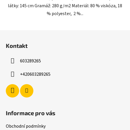
látky: 145 cm Gramáž: 280 g/m2 Materiál: 80 % viskóza, 18
% polyester, 2 %...
Z
á
Kontakt
p
a
603289265
t
í
+420603289265
Informace pro vás
Obchodní podmínky