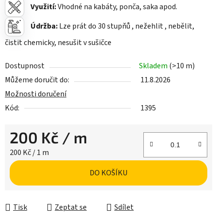
Využití:
Vhodné na kabáty, ponča, saka apod.
Údržba:
Lze prát do 30 stupňů
, nežehlit , nebělit,
čistit chemicky, nesušit v sušičce
Dostupnost
Skladem
(>10 m)
Můžeme doručit do:
11.8.2026
Možnosti doručení
Kód:
1395
200 Kč
/ m
Měrná cena:
200 Kč / 1 m
DO KOŠÍKU
Tisk
Zeptat se
Sdílet