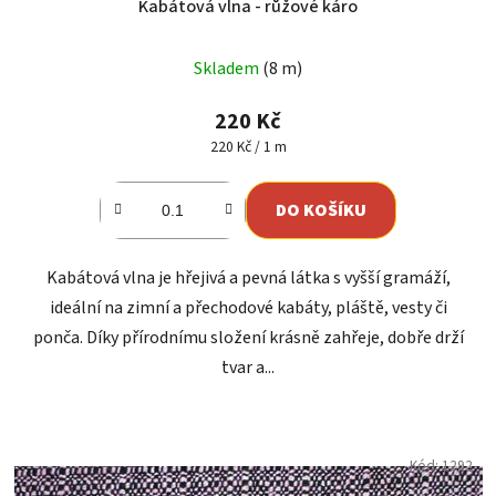
Kabátová vlna - růžové káro
Průměrné
Skladem
(8 m)
hodnocení
produktu
220 Kč
je
Měrná
220 Kč / 1 m
cena:
5,0
z
DO KOŠÍKU
5
hvězdiček.
Kabátová vlna je hřejivá a pevná látka s vyšší gramáží,
ideální na zimní a přechodové kabáty, pláště, vesty či
ponča. Díky přírodnímu složení krásně zahřeje, dobře drží
tvar a...
Kód:
1292