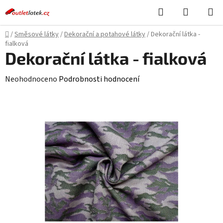
Přejít
Hledat
NÁKUPN
na
KOŠÍK
obsah
Domů
/
Směsové látky
/
Dekorační a potahové látky
/
Dekorační látka -
fialková
Dekorační látka - fialková
Průměrné
Neohodnoceno
Podrobnosti hodnocení
hodnocení
produktu
je
0,0
z
5
hvězdiček.