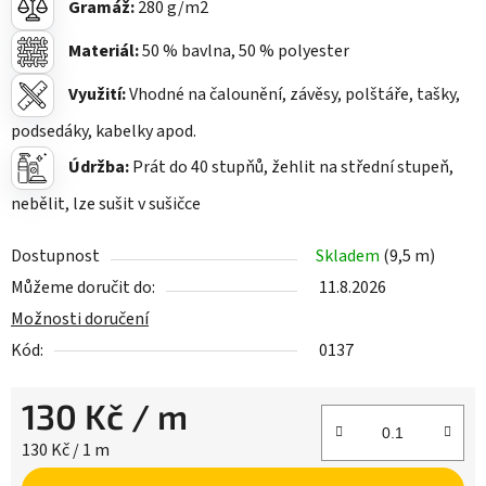
Gramáž:
28
0 g/m2
Materiál:
50
% bavlna, 50 % polyester
Využití:
Vhodné na čalounění, závěsy, polštáře, tašky,
podsedáky, kabelky apod.
Údržba:
Prát do 40 stupňů, žehlit na střední stupeň,
nebělit, lze sušit v sušičce
Dostupnost
Skladem
(9,5 m)
Můžeme doručit do:
11.8.2026
Možnosti doručení
Kód:
0137
130 Kč
/ m
Měrná cena:
130 Kč / 1 m