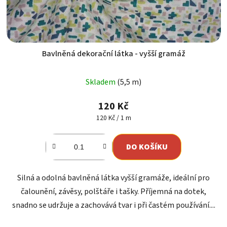
Bavlněná dekorační látka - vyšší gramáž
Skladem
(5,5 m)
120 Kč
Měrná
120 Kč / 1 m
cena:
DO KOŠÍKU
Silná a odolná bavlněná látka vyšší gramáže, ideální pro
čalounění, závěsy, polštáře i tašky. Příjemná na dotek,
snadno se udržuje a zachovává tvar i při častém používání....