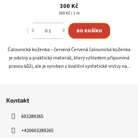
300 Kč
Měrná
300 Kč / 1 m
cena:
DO KOŠÍKU
Čalounická koženka – červená Červená čalounická koženka
je odolný a praktický materiál, který vzhledem připomíná
pravou kůži, ale je vyroben z kvalitní syntetické vrstvy na...
Z
á
Kontakt
p
a
603289265
t
í
+420603289265